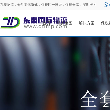
东泰物流，专注
退运返修
，
保税区一日游
，
保税仓库
，
深圳报关
首页
服务范围
解决方案
保税