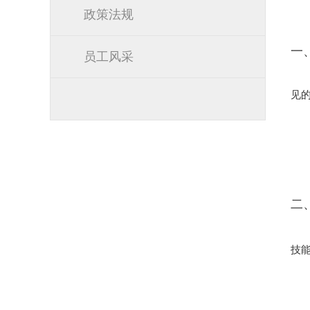
政策法规
一
员工风采
见
二
技