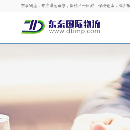
东泰物流，专注
退运返修
，
保税区一日游
，
保税仓库
，
深圳