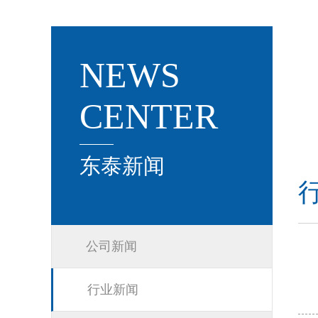
NEWS
CENTER
东泰新闻
公司新闻
行业新闻