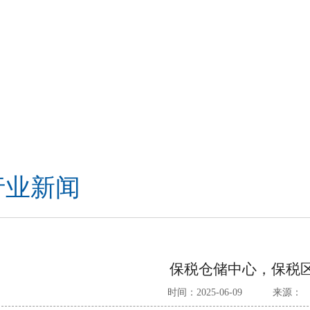
行业新闻
保税仓储中心，保税
时间：2025-06-09
来源：