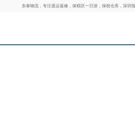
东泰物流，专注
退运返修
，
保税区一日游
，
保税仓库
，
深圳