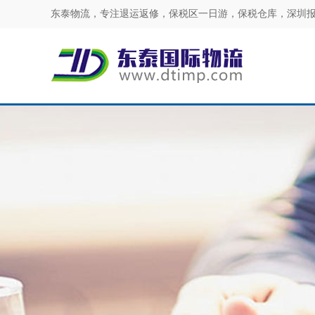
东泰物流，专注
退运返修
，
保税区一日游
，
保税仓库
，
深圳